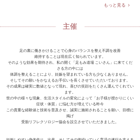
もっと見る
主催
足の裏に働きかけることで心身のバランスを整え不調を改善
維持することは現在広く知られています。
そのような効果を期待され、私の開く「足もみ道場 こいさん」に来てくだ
さる方の中には
体調を整えることにより、妊娠を望まれている方も少なくありません。
そしてその願いをかなえるお手伝いを長くさせていただいております。
その成果は確実に数値となって現れ、喜びの笑顔をたくさん運んでくれてい
ます。
世の中の様々な現象、生活スタイルの変化によって「お子様が授かりにくい
症状・体質」に悩む方が増えている昨今
この貴重な経験値と技術を普及させ、誠実に施術されることを願い、目標に
掲げ
受胎リフレクソロジー協会を設立させていただきました。
妊娠しやすい身体作り、出産、そしてその後続いていく育児の遂行を支える