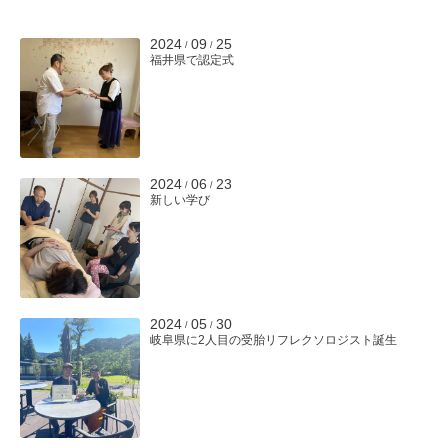
2024
09
25
/
/
福井県で認定式
2024
06
23
/
/
新しい学び
2024
05
30
/
/
岐阜県に2人目の受胎リフレクソロジスト誕生