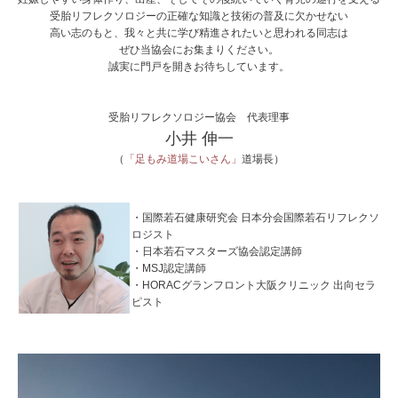
受胎リフレクソロジーの正確な知識と技術の普及に欠かせない
高い志のもと、我々と共に学び精進されたいと思われる同志は
ぜひ当協会にお集まりください。
誠実に門戸を開きお待ちしています。
受胎リフレクソロジー協会 代表理事
小井 伸一
（
「足もみ道場こいさん」
道場長）
・国際若石健康研究会 日本分会国際若石リフレクソ
ロジスト
・日本若石マスターズ協会認定講師
・MSJ認定講師
・HORACグランフロント大阪クリニック 出向セラ
ピスト