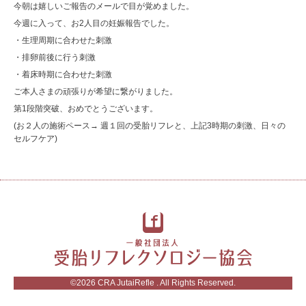
今朝は嬉しいご報告のメールで目が覚めました。
今週に入って、お2人目の妊娠報告でした。
・生理周期に合わせた刺激
・排卵前後に行う刺激
・着床時期に合わせた刺激
ご本人さまの頑張りが希望に繋がりました。
第1段階突破、おめでとうございます。
(お２人の施術ペース→ 週１回の受胎リフレと、上記3時期の刺激、日々の
セルフケア)
©2026
CRA JutaiRefle
. All Rights Reserved.