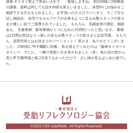
講座 ネクタイ変えて気合い入れて・・緊張しますね。 初日同様に2部構成
の講座、資料は同じでも話す内容を変えいきました。 休憩中にお悩みをご
相談下さる方もをられました。 お手洗いの入り口でバッタリ、そこで立ち
話し相談会。 自宅でもセルフケアが出来るように足もみ塾スタッフの皆さ
まが優しい目でご指導されていました。 もちろん、毛細血管の測定、相談
会も。 主催者側、参加者側が１つになれた2日間だったと思います。 最後
は2日間お世話なりっ放しの足もみ塾スタッフの皆さまと記念写真。 もちろ
ん、吉田代表とはお決まりのツーショット！ 皆さま、ありがとうございま
した。 23時前に甲子園駅に到着。 私を迎えてくれたのは「阪神タイガース
タクシー」でした。 一瞬で現実に引き戻されました（笑） 私の店の窓から
見た甲子園球場と桜 2日見てなかっただけで、少し緑が見えはじめた桜でし
た。
©2026
CRA JutaiRefle
. All Rights Reserved.