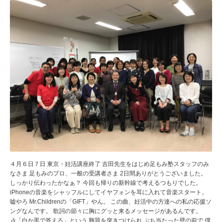
４月６日７日 東京・妊活講座終了 吉田先生をはじめ足もみ塾スタッフのみ
なさま 足もみのプロ、一般の受講者さま 2日間ありがとうございました。
しっかり伝わったかなぁ？ 今回も帰りの新幹線で考えるつもりでした。
iPhoneの音楽をシャッフルにしてイヤフォンを耳に入れて音楽スタート。
嘘やろ Mr.Childrenの「GIFT」やん。 この曲、妊活中の方達への私の応援ソ
ングなんです。 歌詞の節々に胸にグッと来るメッセージがあるんです。
🎶「白か黒で答えろ」という 難題を突きつけられ ぶち当たった壁の前で 僕