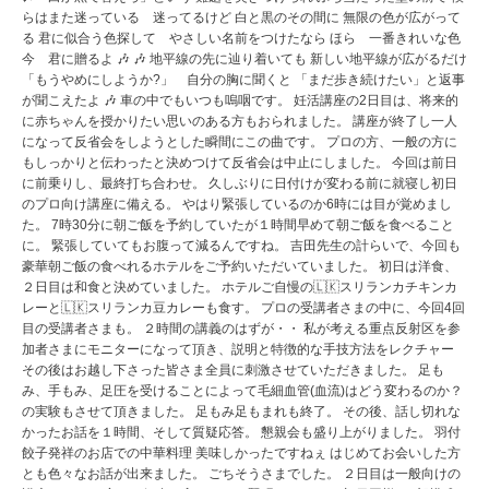
らはまた迷っている 迷ってるけど 白と黒のその間に 無限の色が広がって
る 君に似合う色探して やさしい名前をつけたなら ほら 一番きれいな色
今 君に贈るよ 🎶 🎶 地平線の先に辿り着いても 新しい地平線が広がるだけ
「もうやめにしようか?」 自分の胸に聞くと 「まだ歩き続けたい」と返事
が聞こえたよ 🎶 車の中でもいつも嗚咽です。 妊活講座の2日目は、将来的
に赤ちゃんを授かりたい思いのある方もおられました。 講座が終了し一人
になって反省会をしようとした瞬間にこの曲です。 プロの方、一般の方に
もしっかりと伝わったと決めつけて反省会は中止にしました。 今回は前日
に前乗りし、最終打ち合わせ。 久しぶりに日付けが変わる前に就寝し初日
のプロ向け講座に備える。 やはり緊張しているのか6時には目が覚めまし
た。 7時30分に朝ご飯を予約していたが１時間早めて朝ご飯を食べること
に。 緊張していてもお腹って減るんですね。 吉田先生の計らいで、今回も
豪華朝ご飯の食べれるホテルをご予約いただいていました。 初日は洋食、
２日目は和食と決めていました。 ホテルご自慢の🇱🇰スリランカチキンカ
レーと🇱🇰スリランカ豆カレーも食す。 プロの受講者さまの中に、今回4回
目の受講者さまも。 ２時間の講義のはずが・・ 私が考える重点反射区を参
加者さまにモニターになって頂き、説明と特徴的な手技方法をレクチャー
その後はお越し下さった皆さま全員に刺激させていただきました。 足も
み、手もみ、足圧を受けることによって毛細血管(血流)はどう変わるのか？
の実験もさせて頂きました。 足もみ足もまれも終了。 その後、話し切れな
かったお話を１時間、そして質疑応答。 懇親会も盛り上がりました。 羽付
餃子発祥のお店での中華料理 美味しかったですねぇ はじめてお会いした方
とも色々なお話が出来ました。 ごちそうさまでした。 ２日目は一般向けの