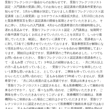
受胎リフレクシロジー協会からのお知らせです。 受胎リフレクソロジスト
認定・入門講座の受講に関してのお知らせと 認定講座の受講条件変更のお
知らせです。 1月から開催が決定しておりました受胎リフレクソロジスト認
定講座（お二人様受講）は コロナウイルス感染拡大防止、1月13日に出され
た緊急事態宣言を受け 認定講座の開催を延期とさせていただきました。 そ
れに伴い、2月からの入門講座、4月からの受講希望の方の開催時期も少し
遅れる見込みです。 受胎リフレクソロジスト認定・入門講座は、短期間で
の集中講座ではなく お伝えさせていただいたことを次回まで、しっかり復
習していただき、確認し、進めていく講座です。 そのため、受講者お一人
に対して2名でご指導させていただいております。 緊急事態宣言が解除にな
り現在お待ちいただいている方とスケジュールを合わせ 随時開催してまい
ります。 開始日は未定ですが、受講希望のご予約も始めました。 いつでも
お問い合わせください。 受胎リフレクソロジスト認定講座の受講条件とし
て ・足もみ歴（プロとして）３年以上の経験があること。 ・月に30人以上
の方へ足もみを行っていること。 ・受胎リフレクソロジーを体得したいと
いう真摯な思いがあること。 としています。 ご興味を持っていただいた方
からいただくお問い合わせに 「足もみを始めて3年経っていませんが、受講
希望です」 「月に20人程度の足もみ実績ですが、受講は出来ませんか？」
「受胎リフレクソロジストに認定されると、私も医療機関に入って施術が出
来るのですか？」 など、様々なお問い合わせ、ご質問をいただきます。 ご
興味を持っていただきありがとうございます。 医療機関での施術は、医療
機関からご依頼があった場合にご紹介はさせていただきますが、 受胎リフ
レクソロジストに認定されたからといって医療機関で施術出来る訳ではあり
ません。 足もみの経験や施術人数に関しましては 受講時間・期間を増やす